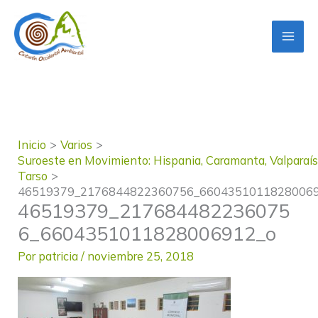
Ir
al
contenido
Inicio
Varios
Suroeste en Movimiento: Hispania, Caramanta, Valparaís
Tarso
46519379_2176844822360756_6604351011828006
46519379_217684482236075
6_6604351011828006912_o
Por
patricia
/
noviembre 25, 2018