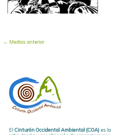
←
Medios anterior
El
Cinturón Occidental Ambiental (COA)
es la