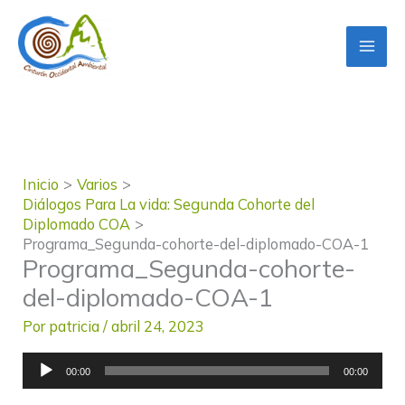
Ir
al
contenido
Inicio
Varios
Diálogos Para La vida: Segunda Cohorte del
Diplomado COA
Programa_Segunda-cohorte-del-diplomado-COA-1
Programa_Segunda-cohorte-
del-diplomado-COA-1
Por
patricia
/
abril 24, 2023
Reproductor
00:00
00:00
de
audio