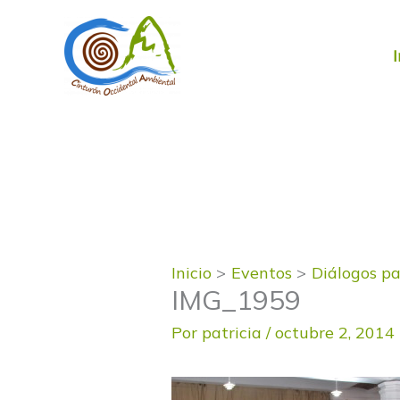
Ir
al
contenido
I
Inicio
Eventos
Diálogos p
IMG_1959
Por
patricia
/
octubre 2, 2014